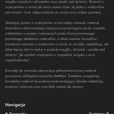
majątku wysokości alimentów oraz opieki nad dziećmi. Rozwód z
orzeczeniem o winie jak sama nazwa mówi że jeden z małżonków
jest winien i musi odpowiedzieć za swoje winy wobec partnera.
Składając pozew z orzeczeniem winie należy wskazać materiał
dowodowy dokumentujący sytuacje przyczyniające się do rozpadu
małżeństwa w postaci wykonanych przez licencjonowanego
prywatnego detektywa materiałów, a także wezwać świadków.
Uzyskanie rozwodu z orzekaniem o winie, to nie tylko satysfakcja, ale
także lepszy start w walce o podział majątku, alimenty i opiekę nad
dziećmi. Jak uzyskać orzeczenie o rozpadzie związku z winy
współmałżonka?
Dowody do rozwodu stanowiące pełnowartościowy materiał
procesowy zdobędzie prywatny detektyw. Detektywi przygotują
kompletny materiał dowodowy potwierdzający zdradę małżeńską,
przemoc rodzinną oraz inne fakty ważne dla sprawy.
Nawigacja
➔
➔
Poprzedni
Następny