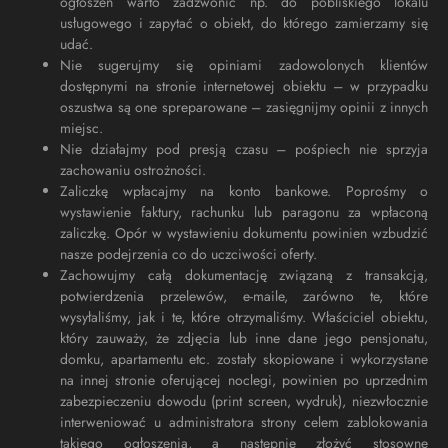
ogłoszeń warto zadzwonić np. do pobliskiego lokalu
usługowego i zapytać o obiekt, do którego zamierzamy się
udać.
Nie sugerujmy się opiniami zadowolonych klientów
dostępnymi na stronie internetowej obiektu – w przypadku
oszustwa są one spreparowane – zasięgnijmy opinii z innych
miejsc.
Nie działajmy pod presją czasu – pośpiech nie sprzyja
zachowaniu ostrożności.
Zaliczkę wpłacajmy na konto bankowe. Poprośmy o
wystawienie faktury, rachunku lub paragonu za wpłaconą
zaliczkę. Opór w wystawieniu dokumentu powinien wzbudzić
nasze podejrzenia co do uczciwości oferty.
Zachowujmy całą dokumentację związaną z transakcją,
potwierdzenia przelewów, e-maile, zarówno te, które
wysyłaliśmy, jak i te, które otrzymaliśmy. Właściciel obiektu,
który zauważy, że zdjęcia lub inne dane jego pensjonatu,
domku, apartamentu etc. zostały skopiowane i wykorzystane
na innej stronie oferującej noclegi, powinien po uprzednim
zabezpieczeniu dowodu (print screen, wydruk), niezwłocznie
interweniować u administratora strony celem zablokowania
takiego ogłoszenia, a następnie złożyć stosowne